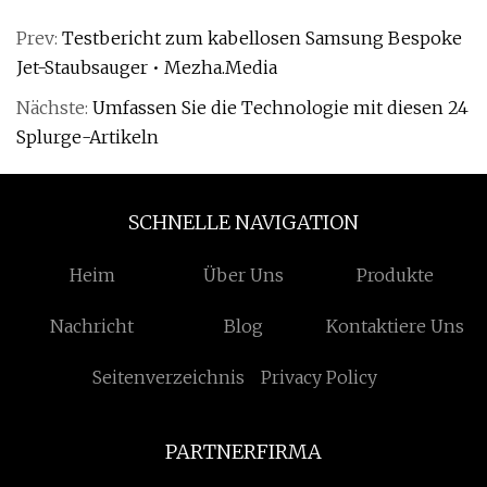
Prev:
Testbericht zum kabellosen Samsung Bespoke
Jet-Staubsauger • Mezha.Media
Nächste:
Umfassen Sie die Technologie mit diesen 24
Splurge-Artikeln
SCHNELLE NAVIGATION
Heim
Über Uns
Produkte
Nachricht
Blog
Kontaktiere Uns
Seitenverzeichnis
Privacy Policy
PARTNERFIRMA