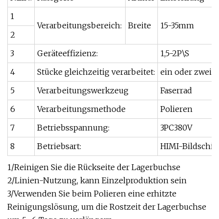
1
Verarbeitungsbereich:
Breite
15-35mm
2
3
Geräteeffizienz:
1,5-2P\S
4
Stücke gleichzeitig verarbeitet:
ein oder zwei
5
Verarbeitungswerkzeug
Faserrad
6
Verarbeitungsmethode
Polieren
7
Betriebsspannung:
3PC380V
8
Betriebsart:
HIMI-Bildschi
1/Reinigen Sie die Rückseite der Lagerbuchse
2/Linien-Nutzung, kann Einzelproduktion sein
3/Verwenden Sie beim Polieren eine erhitzte
Reinigungslösung, um die Rostzeit der Lagerbuchse