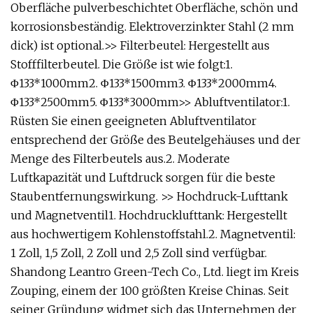
Oberfläche pulverbeschichtet Oberfläche, schön und
korrosionsbeständig. Elektroverzinkter Stahl (2 mm
dick) ist optional.>> Filterbeutel: Hergestellt aus
Stofffilterbeutel. Die Größe ist wie folgt:1.
Φ133*1000mm2. Φ133*1500mm3. Φ133*2000mm4.
Φ133*2500mm5. Φ133*3000mm>> Abluftventilator:1.
Rüsten Sie einen geeigneten Abluftventilator
entsprechend der Größe des Beutelgehäuses und der
Menge des Filterbeutels aus.2. Moderate
Luftkapazität und Luftdruck sorgen für die beste
Staubentfernungswirkung. >> Hochdruck-Lufttank
und Magnetventil1. Hochdrucklufttank: Hergestellt
aus hochwertigem Kohlenstoffstahl.2. Magnetventil:
1 Zoll, 1,5 Zoll, 2 Zoll und 2,5 Zoll sind verfügbar.
Shandong Leantro Green-Tech Co., Ltd. liegt im Kreis
Zouping, einem der 100 größten Kreise Chinas. Seit
seiner Gründung widmet sich das Unternehmen der